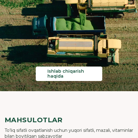
Ishlab chiqarish
haqida
MAHSULOTLAR
To‘liq sifatli ovqatlanish uchun yuqori sifatli, mazali, vitaminlar
bilan boyitilgan sabzavotlar