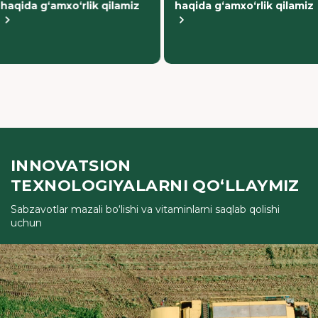
a g‘amxo‘rlik qilamiz
haqida g‘amxo‘rlik qilamiz
INNOVATSION
TEXNOLOGIYALARNI QO‘LLAYMIZ
Sabzavotlar mazali bo‘lishi va vitaminlarni saqlab qolishi
uchun