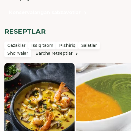
Konservalangan sabzavotlar
RESEPTLAR
Gazaklar
Issiq taom
Pishiriq
Salatlar
Barcha retseptlar
Sho'rvalar