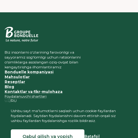
Biz insonlarni o‘zlarining farovonligi va
sayyoramiz sog‘lomligi uchun ratsionlarini
o‘simliklarga asoslangan oziq-ovqat bilan
kengaytirishga ilhomlantiramiz
Bonduelle kompaniyasi
Mahsulotlar
Reseptlar
Blog
Kontaktlar va fikr-mulohaza
Foydalanuvchi shartlari
UZ
RU
Ushbu sayt ma'lumotlarni saqlash uchun cookie-fayllardan
foydalanadi. Saytdan foydalanishni davom ettirish orqali siz
ushbu fayllardan foydalanishga rozilik bildirasiz.
Saytimizga havolani saqlash sharti bilan, materiallardan nusxa
ko‘chirish va joylashtirish maqullanadi
Qabul qilish va yopish
Batafsil
© 2026 Bonduelle O'zbekiston