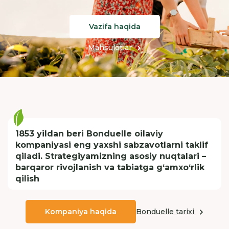
Vazifa haqida
Mahsulotlar
1853 yildan beri Bonduelle oilaviy
kompaniyasi eng yaxshi sabzavotlarni taklif
qiladi. Strategiyamizning asosiy nuqtalari –
barqaror rivojlanish va tabiatga g‘amxo‘rlik
qilish
Bonduelle tarixi
Kompaniya haqida