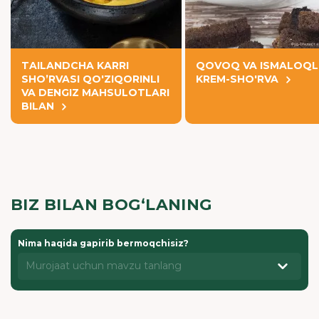
TAILANDCHA KARRI
QOVOQ VA ISMALOQL
SHO’RVASI QO'ZIQORINLI
KREM-SHO'RVA
VA DENGIZ MAHSULOTLARI
BILAN
BIZ BILAN BOG‘LANING
Nima haqida gapirib bermoqchisiz?
Murojaat uchun mavzu tanlang