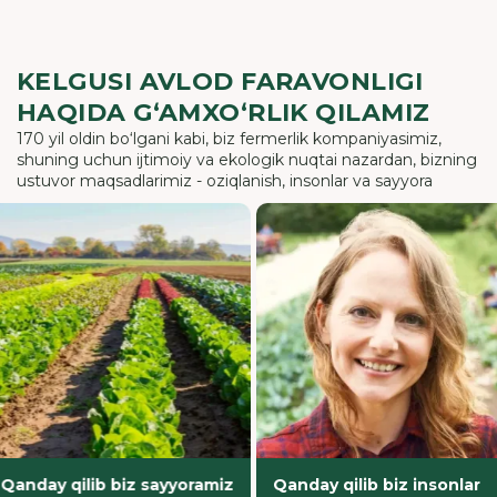
KELGUSI AVLOD FARAVONLIGI
HAQIDA G‘AMXO‘RLIK QILAMIZ
170 yil oldin bo‘lgani kabi, biz fermerlik kompaniyasimiz,
shuning uchun ijtimoiy va ekologik nuqtai nazardan, bizning
ustuvor maqsadlarimiz - oziqlanish, insonlar va sayyora
y qilib biz sayyoramiz
Qanday qilib biz insonlar