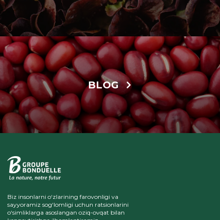
BLOG
Biz insonlarni o‘zlarining farovonligi va
sayyoramiz sog‘lomligi uchun ratsionlarini
o‘simliklarga asoslangan oziq-ovqat bilan