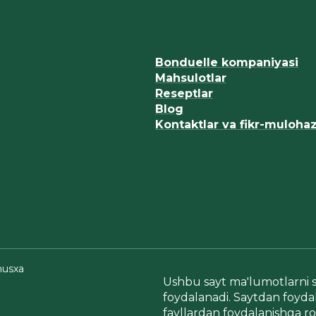
Bonduelle kompaniyasi
Mahsulotlar
Reseptlar
Blog
Kontaktlar va fikr-muloha
nusxa
Ushbu sayt ma'lumotlarni 
foydalanadi. Saytdan foydal
fayllardan foydalanishga rozi