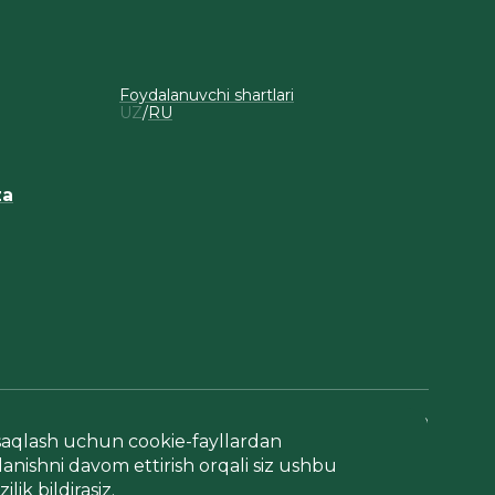
Foydalanuvchi shartlari
UZ
RU
za
Sayt yaratish
saqlash uchun cookie-fayllardan
anishni davom ettirish orqali siz ushbu
lik bildirasiz.