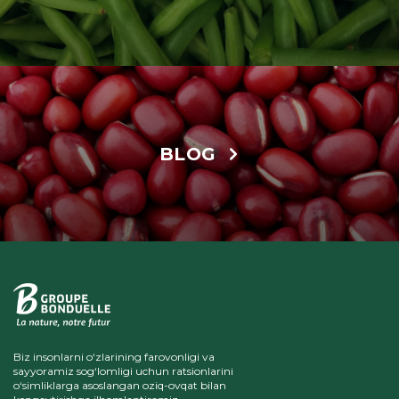
BLOG
Biz insonlarni o‘zlarining farovonligi va
sayyoramiz sog‘lomligi uchun ratsionlarini
o‘simliklarga asoslangan oziq-ovqat bilan