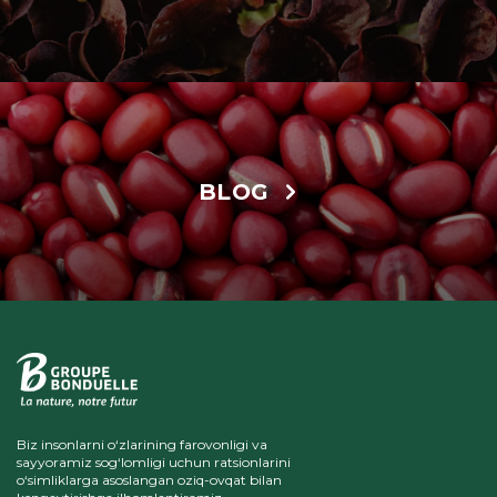
BLOG
Biz insonlarni o‘zlarining farovonligi va
sayyoramiz sog‘lomligi uchun ratsionlarini
o‘simliklarga asoslangan oziq-ovqat bilan