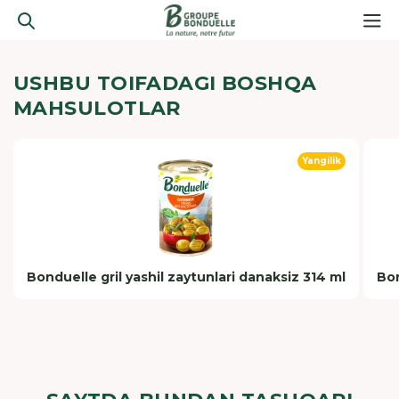
USHBU TOIFADAGI BOSHQA
MAHSULOTLAR
Yangilik
Bonduelle gril yashil zaytunlari danaksiz 314 ml
Bon