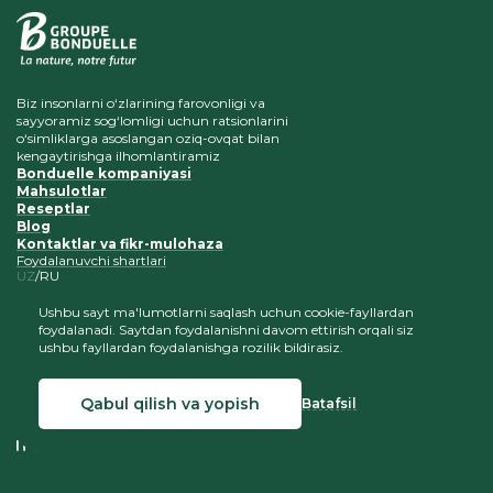
Biz insonlarni o‘zlarining farovonligi va
sayyoramiz sog‘lomligi uchun ratsionlarini
o‘simliklarga asoslangan oziq-ovqat bilan
kengaytirishga ilhomlantiramiz
Bonduelle kompaniyasi
Mahsulotlar
Reseptlar
Blog
Kontaktlar va fikr-mulohaza
Foydalanuvchi shartlari
UZ
RU
Ushbu sayt ma'lumotlarni saqlash uchun cookie-fayllardan
foydalanadi. Saytdan foydalanishni davom ettirish orqali siz
ushbu fayllardan foydalanishga rozilik bildirasiz.
Saytimizga havolani saqlash sharti bilan, materiallardan nusxa
ko‘chirish va joylashtirish maqullanadi
Qabul qilish va yopish
Batafsil
© 2026 Bonduelle O'zbekiston
Sayt yaratish