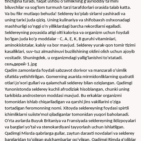
tinchgina turadi, faqat ushbu o'simlikning g'ayrioddiy ta'mini 
biluvchilar va sog'lom turmush tarzi tarafdorlari orasida talab katta. 
Va bu fikr mutlaqo behuda! Selderey ko'plab sirlarni yashiradi va 
uning tarixi juda qiziq. Uning kulinariya va shifobaxsh oshxonadagi 
mashhurligi so'nggi o'n yilliklardagi barcha rekordlarni egalladi. 
Seldereyning poyasida atigi olti kaloriya va organizm uchun foydali 
bo'lgan juda ko'p moddalar - C, A, E, K, B guruhi vitaminlari, 
aminokislotalar, kalsiy va bor mavjud. Selderey yurak-qon tomir tizimi 
kasalliklari, suv-tuz almashinuvi buzilishining oldini olish uchun ajoyib 
vositadir. Shuningdek, u organizmdagi yallig'lanishni to'xtatadi.
сельдерей-1.jpg
Qadim zamonlarda foydali sabzavot dorivor va manzarali o'simlik 
sifatida yetishtirilgan. Gomerning asarida mirmidonliklarning qudratli 
otlari jo'xori gullari va qalamchali selderey bilan oziqlangan. Qadimgi 
Yunonistonda selderey kuchli afrodiziak hisoblangan, chunki uning 
tarkibida androsteron moddasi mavjud. Bu erkaklar organizmi 
tomonidan ishlab chiqariladigan va qarshi jins vakillarini o'ziga 
tortadigan feromonning nomi. Xitoyda seldereyning foydasi spirtli 
ichimliklarni suiiste'mol qiladiganlar tomonidan yuqori baholanadi. 
O'rta asrlarda Buyuk Britaniya va Fransiyada seldereyning ildizpoyalari 
va barglari yo'tal va stenokardiyani tayyorlash uchun ishlatilgan. 
Qadimgi Misrda qabrlarga gullar, zaytun daraxti novdalari va selderey 
barglaridan to'qilgan gulchambarlar qo'yilgan. Qadimgi Rimda g'oliblar 