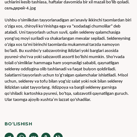
uchlarini kesib tashlasa, haftalar davomida bir xil mazali bo'lib qoladi.
сельдерей-4.jpg
Ushbu o'simlikdan tayyorlanadigan an'anaviy ikkinchi taomlardan biri 
o'ziga xos, chiroyli ko'rinishga ega va "xodadagi chumolilar" deb 
ataladi. Uni tayyorlash uchun suvli, qalin selderey qalamchasiga 
yong'oq moyi suriladi va shakarlangan mevalar sepiladi. Seldereyning 
o'ziga xos ta'mi birinchi taomlarda mukammal tarzda namoyon 
bo'ladi. Bu xushbo'y sabzavotning ildizlari yoki barglari asosida 
pyuresi-sho'rva yoki sabzavotli assorti bo'lishi mumkin. Sho'rvada 
tolali o'simliklar hammaga ham yoqmasligi sababli, qaynatilgan 
selderey oddiygina olib tashlanadi va faqat bulyon qoldiriladi. 
Salatlarni tayyorlash uchun to’g'ralgan qalamchalar ishlatiladi. Misol 
uchun, selderey va tofu bilan yog'siz salat yoki nok bilan selderey 
ildizidan salat tayyorlang. Ildizpoya va bargli selderey garnirga 
qo'shiladi: kartoshka pyuresi, bo'tqa, sabzavotli qaynatilgan guruch. 
Ular taomga ajoyib xushta’m lazzat qo'shadilar.
BO‘LISHISH