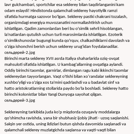
lavr gulchambari, sportchilar esa selderey bilan taqdirlanganini kam 
odam eslaydi! Hindistonda qalamchali selderey hayotiylik ramzi 
sifatida hurmatga sazovor bo'lgan. Selderey pastki chakrani tozalash, 
organizmdagi energiya muvozanatini normallashtirish uchun 
ishlatilgan. Qadim zamonlardan beri bu o'simlik sehrli hisoblangan, 
la'natlardan qutulish uchun turli marosimlarda ishlatilgan. Ezoterik 
o'simlikshunoslar bugungi kunda qo'rquv, chalkashliklarni davolash va 
o'ziga ishonchni berish uchun selderey urug'idan foydalanadilar.
сельдерей-2.jpg
Birinchi marta selderey XVII asrda Italiya shaharlarida oziq-ovqat 
mahsuloti sifatida ishlatilgan. U kambag'allarning ovqatiga aylandi. 
Oddiy birinchi taomlar, garnirlar, dimlangan ragu kabi ikkinchi taomlar 
seldereydan tayyorlangan. Vaqt o'tishi bilan xo’randalar seldereyning 
xushbo'yligi va o'ziga xos ta'mini qadrlashdi va u badavlat sinf va 
hatto aristokratlarning stollarida paydo bo'la boshladi. Selderey hatto 
birinchi kolonistlar bilan Yangi Dunyoga sayohat qilgan.
сельдерей-3.jpg
Seldereyning tarkibida juda ko'p miqdorda ozuqaviy moddalarga 
qo'shimcha ravishda, yana bir shubhasiz ijobiy jihati - uzoq saqlanishi. 
Salqin yer ostida, uning ildizlari butun qishda davomida saqlanadi va 
qalamchali selderey muzlatgichda saqlansa va vaqti-vaqti bilan 