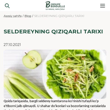
Asosiy sahifa
Blog
SELDEREYNING QIZIQARLI TARIXI
SELDEREYNING QIZIQARLI TARIXI
27.10.2021
Qoida tariqasida, bargli selderey kamtarona ko'rinishi tufayli ko'p 
e'tiborni jalb qilmaydi. U shahar do'konlari va bozorlarning rastalarida 