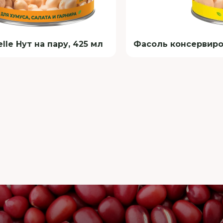
lle Нут на пару, 425 мл
Фасоль консервиров