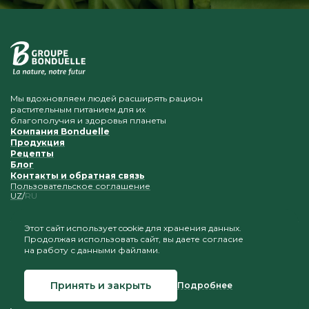
Мы вдохновляем людей расширять рацион
растительным питанием для их
благополучия и здоровья планеты
Компания Bonduelle
Продукция
Рецепты
Блог
Контакты и обратная связь
Пользовательское соглашение
UZ
RU
Этот сайт использует cookie для хранения данных.
Продолжая использовать сайт, вы даете согласие
Приветствуется копирование и размещение
на работу с данными файлами.
материалов при условии сохранения ссылки на наш
сайт
Принять и закрыть
Подробнее
© 2026 Bonduelle Узбекистан
Создание сайта